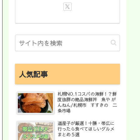
人気記事
札幌NO.1コスパの海鮮！？鮮
度抜群の絶品海鮮丼 魚や が
んねん/札幌市 すすきの 二
条市場
道産子が厳選！十勝・帯広に
行ったら食べてほしいグルメ
まとめ５選