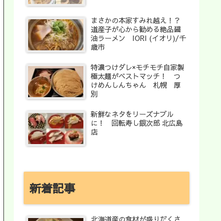
まさかの本家すみれ越え！？
道産子が心から勧める絶品醤
油ラーメン IORI (イオリ)/千
歳市
特濃つけダレ×モチモチ自家製
極太麺がベストマッチ！ つ
けめんしんちゃん 札幌 厚
別
新鮮なネタをリーズナブル
に！ 回転寿し銀次郎 北広島
店
新着記事
北海道産の食材が盛りだくさ