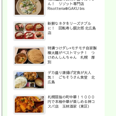
ん！ リゾット専門店
Risotteria®︎GAKU bis
新鮮なネタをリーズナブル
に！ 回転寿し銀次郎 北広島
店
特濃つけダレ×モチモチ自家製
極太麺がベストマッチ！ つ
けめんしんちゃん 札幌 厚
別
デカ盛り唐揚げ定食が大人
気！ ごちそうさん食堂 北
広島
札幌屈指の町中華！１０００
円で本格中華が楽しめる神コ
スパ店 玉林酒家（東区）