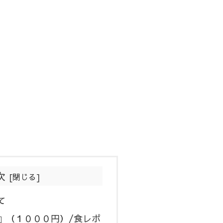
次
て
』（１０００円）/食レポ